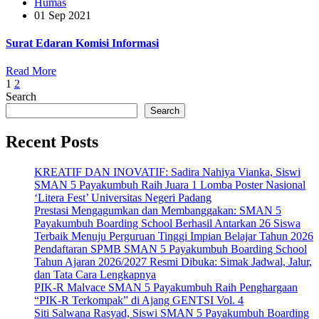
Humas
01 Sep 2021
Surat Edaran Komisi Informasi
Read More
Posts
1
2
Search
pagination
Search
Recent Posts
KREATIF DAN INOVATIF: Sadira Nahiya Vianka, Siswi
SMAN 5 Payakumbuh Raih Juara 1 Lomba Poster Nasional
‘Litera Fest’ Universitas Negeri Padang
Prestasi Mengagumkan dan Membanggakan: SMAN 5
Payakumbuh Boarding School Berhasil Antarkan 26 Siswa
Terbaik Menuju Perguruan Tinggi Impian Belajar Tahun 2026
Pendaftaran SPMB SMAN 5 Payakumbuh Boarding School
Tahun Ajaran 2026/2027 Resmi Dibuka: Simak Jadwal, Jalur,
dan Tata Cara Lengkapnya
PIK-R Malvace SMAN 5 Payakumbuh Raih Penghargaan
“PIK-R Terkompak” di Ajang GENTSI Vol. 4
Siti Salwana Rasyad, Siswi SMAN 5 Payakumbuh Boarding