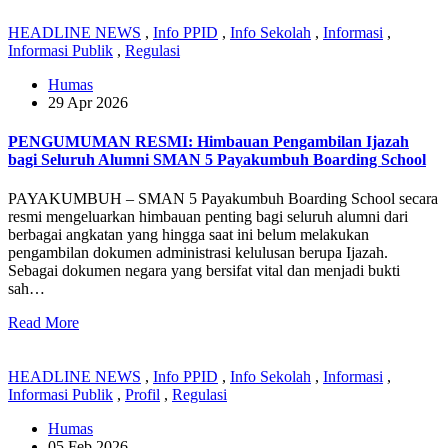
HEADLINE NEWS
,
Info PPID
,
Info Sekolah
,
Informasi
,
Informasi Publik
,
Regulasi
Humas
29 Apr 2026
PENGUMUMAN RESMI: Himbauan Pengambilan Ijazah
bagi Seluruh Alumni SMAN 5 Payakumbuh Boarding School
PAYAKUMBUH – SMAN 5 Payakumbuh Boarding School secara
resmi mengeluarkan himbauan penting bagi seluruh alumni dari
berbagai angkatan yang hingga saat ini belum melakukan
pengambilan dokumen administrasi kelulusan berupa Ijazah.
Sebagai dokumen negara yang bersifat vital dan menjadi bukti
sah…
Read More
HEADLINE NEWS
,
Info PPID
,
Info Sekolah
,
Informasi
,
Informasi Publik
,
Profil
,
Regulasi
Humas
05 Feb 2026