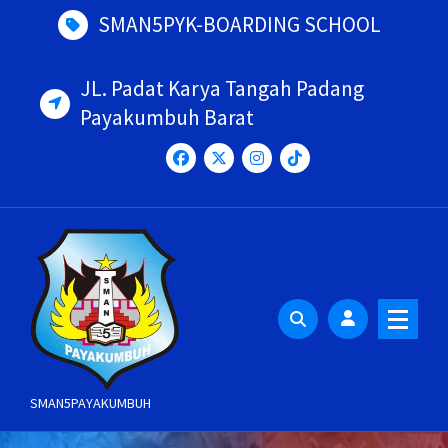
Skip
SMAN5PYK-BOARDING SCHOOL
to
content
JL. Padat Karya Tangah Padang
Payakumbuh Barat
SMAN5PAYAKUMBUH