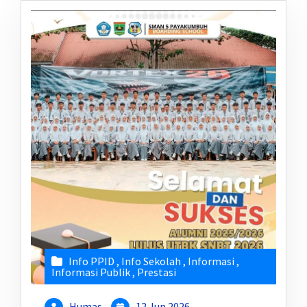
Info PPID
,
Info Sekolah
,
Informasi
,
Informasi Publik
,
Prestasi
Humas
12 Jun 2026