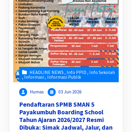
HEADLINE NEWS
,
Info PPID
,
Info Sekolah
,
Informasi
,
Informasi Publik
Humas
03 Jun 2026
Pendaftaran SPMB SMAN 5
Payakumbuh Boarding School
Tahun Ajaran 2026/2027 Resmi
Dibuka: Simak Jadwal, Jalur, dan