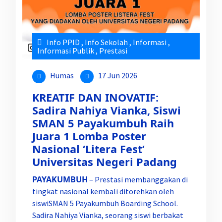
Info PPID
,
Info Sekolah
,
Informasi
,
Informasi Publik
,
Prestasi
Humas
17 Jun 2026
KREATIF DAN INOVATIF:
Sadira Nahiya Vianka, Siswi
SMAN 5 Payakumbuh Raih
Juara 1 Lomba Poster
Nasional ‘Litera Fest’
Universitas Negeri Padang
PAYAKUMBUH
– Prestasi membanggakan di
tingkat nasional kembali ditorehkan oleh
siswiSMAN 5 Payakumbuh Boarding School.
Sadira Nahiya Vianka, seorang siswi berbakat