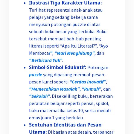
Ilustrasi Tiga Karakter Utama:
Terlihat representsi anak-anak atau
pelajar yang sedang bekerja sama
menyusun potongan puzzle di atas
sebuah buku besar yang terbuka. Buku
tersebut memuat bab-bab penting
literasi seperti “Apa Itu Literasi?”, “Ayo
Membaca
!”
,
“Mari Menghitung”
, dan
“Berbicara Yuk”
.
Simbol-Simbol Edukatif:
Potongan
puzzle
yang dipasang memuat pesan-
pesan kunci seperti
“Cerdas Inovatif”
,
“Memecahkan Masalah”
,
“Rumah”
, dan
“Sekolah”
. Di sekeliling buku, berserakan
peralatan belajar seperti pensil, spidol,
buku matematika kelas 10, serta medali
emas juara 1 yang berkilau.
Sentuhan Identitas dan Pesan
Utama:
Di bagian atas desain, terpancar