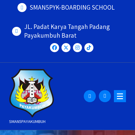
Skip
SMAN5PYK-BOARDING SCHOOL
to
content
JL. Padat Karya Tangah Padang
Payakumbuh Barat
SMAN5PAYAKUMBUH