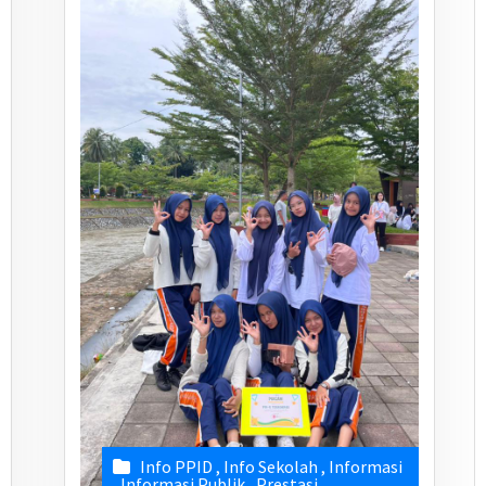
Info PPID
,
Info Sekolah
,
Informasi
,
Informasi Publik
,
Prestasi