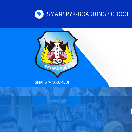
Skip
to
SMAN5PYK-BOARDING SCHOOL
content
SMAN5PAYAKUMBUH