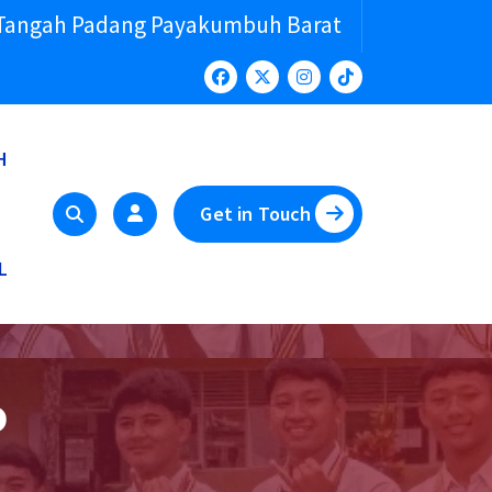
 Tangah Padang Payakumbuh Barat
H
Get in Touch
L
o