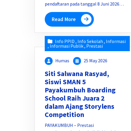
pendaftaran pada tanggal 8 Juni 2026…
Read More
Info PPID
,
Info Sekolah
,
Informasi
,
Informasi Publik
,
Prestasi
Humas
25 May 2026
Siti Salwana Rasyad,
Siswi SMAN 5
Payakumbuh Boarding
School Raih Juara 2
dalam Ajang Storylens
Competition
PAYAKUMBUH – Prestasi