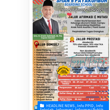
HEADLINE NEWS
,
Info PPID
,
Info
Sekolah
,
Informasi
,
Informasi Publik