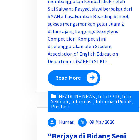
membanggakan kembali diukir oleh
Siti Salwana Rasyad, siswi berbakat dari
SMAN 5 Payakumbuh Boarding School,
sukses mengamankan gelar Juara 2
dalam ajang bergengsi Storylens
Competition. Kompetisi ini
diselenggarakan oleh Student
Association of English Education
Department (SAEED) STKIP…
Read More
HEADLINE NEWS
,
Info PPID
,
Info
Sekolah
,
Informasi
,
Informasi Publik
,
Prestasi
Humas
09 May 2026
“Berjaya di Bidang Seni