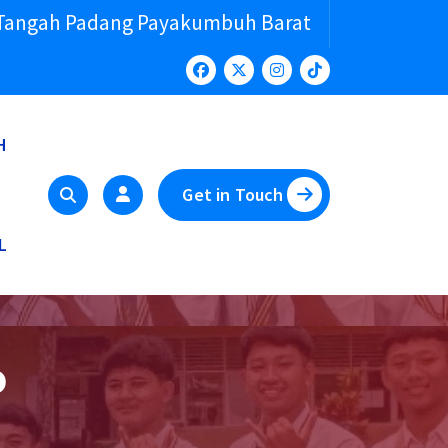
 Tangah Padang Payakumbuh Barat
H
Get in Touch
L
o