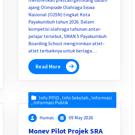
menorehkan prestasi gemilang dalam
ajang Olimpiade Olahraga Siswa
Nasional (O2SN) tingkat Kota
Payakumbuh tahun 2026. Dalam
kompetisi olahraga tahunan antar-
pelajar tersebut, SMAN 5 Payakumbuh
Boarding School mengirimkan atlet-
atlet terbaiknya untuk berlaga…
Read More
Info PPID
,
Info Sekolah
,
Informasi
,
Informasi Publik
Humas
09 May 2026
Monev Pilot Projek SRA