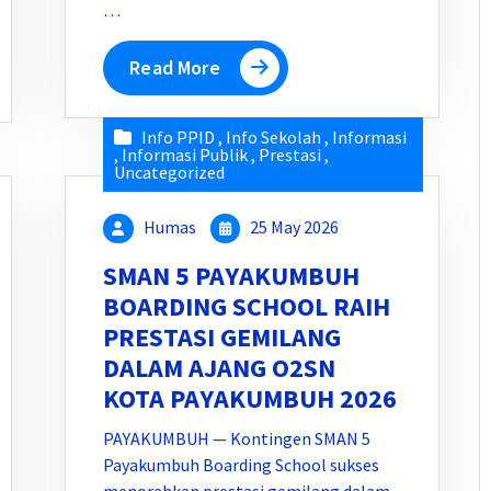
…
Read More
Info PPID
,
Info Sekolah
,
Informasi
,
Informasi Publik
,
Prestasi
,
Uncategorized
Humas
25 May 2026
SMAN 5 PAYAKUMBUH
BOARDING SCHOOL RAIH
PRESTASI GEMILANG
DALAM AJANG O2SN
KOTA PAYAKUMBUH 2026
PAYAKUMBUH — Kontingen SMAN 5
Payakumbuh Boarding School sukses