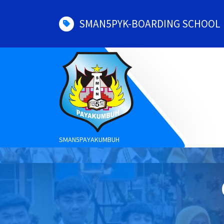
Skip
to
SMAN5PYK-BOARDING SCHOOL
content
SMAN5PAYAKUMBUH