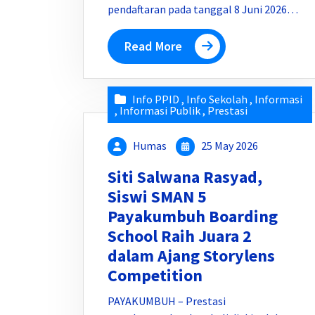
pendaftaran pada tanggal 8 Juni 2026…
Read More
Info PPID
,
Info Sekolah
,
Informasi
,
Informasi Publik
,
Prestasi
Humas
25 May 2026
Siti Salwana Rasyad,
Siswi SMAN 5
Payakumbuh Boarding
School Raih Juara 2
dalam Ajang Storylens
Competition
PAYAKUMBUH – Prestasi