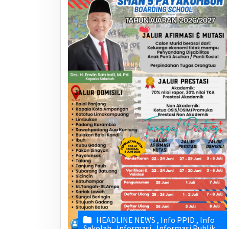
HEADLINE NEWS
,
Info PPID
,
Info
Sekolah
,
Informasi
,
Informasi Publik