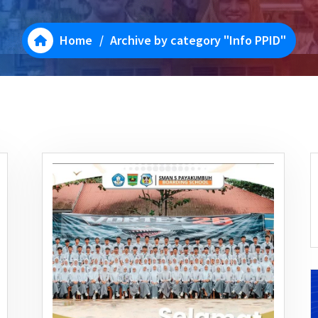
Home
/
Archive by category "Info PPID"