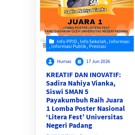
Info PPID
,
Info Sekolah
,
Informasi
,
Informasi Publik
,
Prestasi
Humas
17 Jun 2026
KREATIF DAN INOVATIF:
Sadira Nahiya Vianka,
Siswi SMAN 5
Payakumbuh Raih Juara
1 Lomba Poster Nasional
‘Litera Fest’ Universitas
Negeri Padang