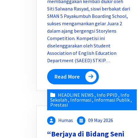
membanggakan kembali diukir oleh
Siti Salwana Rasyad, siswi berbakat dari
SMAN 5 Payakumbuh Boarding School,
sukses mengamankan gelar Juara 2
dalam ajang bergengsi Storylens
Competition. Kompetisi ini
diselenggarakan oleh Student
Association of English Education
Department (SAEED) STKIP…
Read More
HEADLINE NEWS
,
Info PPID
,
Info
Sekolah
,
Informasi
,
Informasi Publik
,
Prestasi
Humas
09 May 2026
“Berjaya di Bidang Seni