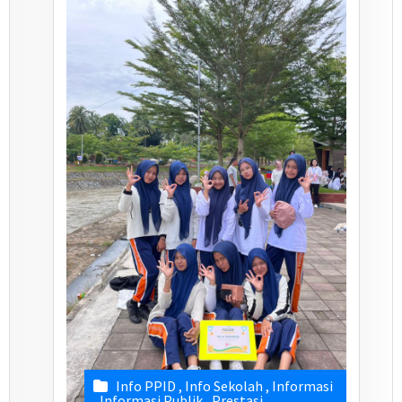
Info PPID
,
Info Sekolah
,
Informasi
,
Informasi Publik
,
Prestasi