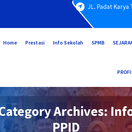
JL. Padat Karya
Home
Prestasi
Info Sekolah
SPMB
SEJARA
PROFI
Category Archives: Inf
PPID