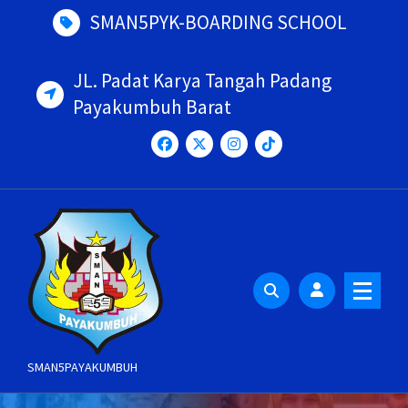
Skip
SMAN5PYK-BOARDING SCHOOL
to
content
JL. Padat Karya Tangah Padang
Payakumbuh Barat
SMAN5PAYAKUMBUH