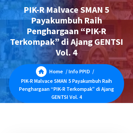
PIK-R Malvace SMAN 5
Payakumbuh Raih
Penghargaan “PIK-R
Terkompak” di Ajang GENTSI
Vol. 4
Home
/
Info PPID
/
PIK-R Malvace SMAN 5 Payakumbuh Raih
Penghargaan “PIK-R Terkompak” di Ajang
GENTSI Vol. 4