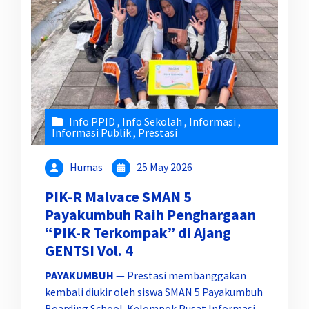
Info PPID
,
Info Sekolah
,
Informasi
,
Informasi Publik
,
Prestasi
Humas
25 May 2026
PIK-R Malvace SMAN 5
Payakumbuh Raih Penghargaan
“PIK-R Terkompak” di Ajang
GENTSI Vol. 4
PAYAKUMBUH
— Prestasi membanggakan
kembali diukir oleh siswa SMAN 5 Payakumbuh
Boarding School. Kelompok Pusat Informasi