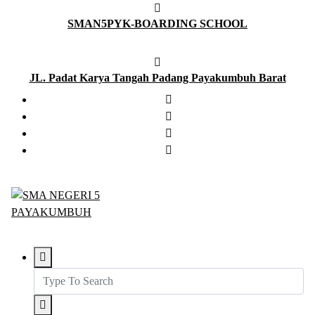
Skip
SMAN5PYK-BOARDING SCHOOL
to
content
JL. Padat Karya Tangah Padang Payakumbuh Barat
SMAN5PAYAKUMBUH