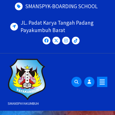
Skip
SMAN5PYK-BOARDING SCHOOL
to
content
JL. Padat Karya Tangah Padang
Payakumbuh Barat
SMAN5PAYAKUMBUH