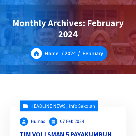
Monthly Archives: February
2024
Home
/
2024
/
February
HEADLINE NEWS
,
Info Sekolah
Humas
07 Feb 2024
TIM VOLI SMAN 5 PAYAKUMBUH