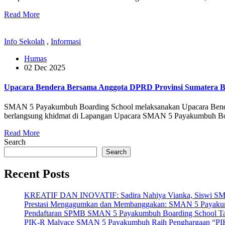
Read More
Info Sekolah
,
Informasi
Humas
02 Dec 2025
Upacara Bendera Bersama Anggota DPRD Provinsi Sumatera 
SMAN 5 Payakumbuh Boarding School melaksanakan Upacara Bendera
berlangsung khidmat di Lapangan Upacara SMAN 5 Payakumbuh Boa
Read More
Search
Search
Recent Posts
KREATIF DAN INOVATIF: Sadira Nahiya Vianka, Siswi SMAN 5
Prestasi Mengagumkan dan Membanggakan: SMAN 5 Payakumbuh
Pendaftaran SPMB SMAN 5 Payakumbuh Boarding School Tahu
PIK-R Malvace SMAN 5 Payakumbuh Raih Penghargaan “PIK