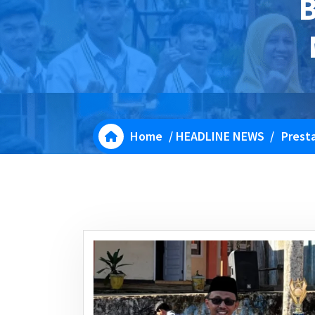
B
Home
/
HEADLINE NEWS
/
Prest