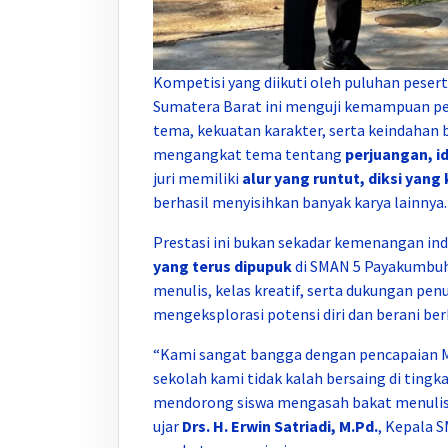
Kompetisi yang diikuti oleh puluhan peser
Sumatera Barat ini menguji kemampuan pe
tema, kekuatan karakter, serta keindahan b
mengangkat tema tentang
perjuangan, i
juri memiliki
alur yang runtut, diksi yan
berhasil menyisihkan banyak karya lainnya.
Prestasi ini bukan sekadar kemenangan ind
yang terus dipupuk
di SMAN 5 Payakumbuh
menulis, kelas kreatif, serta dukungan pe
mengeksplorasi potensi diri dan berani ber
“Kami sangat bangga dengan pencapaian M. I
sekolah kami tidak kalah bersaing di ting
mendorong siswa mengasah bakat menulis, b
ujar
Drs. H. Erwin Satriadi, M.Pd.
, Kepala 