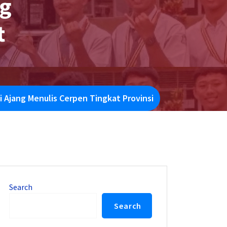
ng
t
 Ajang Menulis Cerpen Tingkat Provinsi
Search
Search