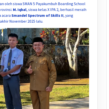
an oleh siswa SMAN 5 Payakumbuh Boarding School
rovinsi.
M. Iqbal
, siswa kelas X IPA 2, berhasil meraih
 acara
Smandel Spectrum of Skills II
, yang
akhir November 2025 lalu.