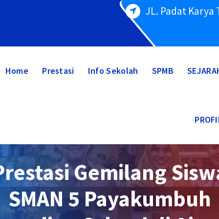
JL. Padat Karya
Home
Prestasi
Info Sekolah
SPMB
SEJARA
PROFI
Prestasi Gemilang Sisw
SMAN 5 Payakumbuh