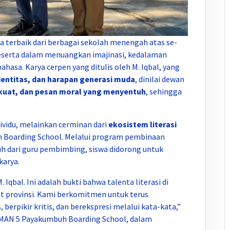
ta terbaik dari berbagai sekolah menengah atas se-
serta dalam menuangkan imajinasi, kedalaman
ahasa. Karya cerpen yang ditulis oleh M. Iqbal, yang
dentitas, dan harapan generasi muda
, dinilai dewan
g kuat, dan pesan moral yang menyentuh
, sehingga
ividu, melainkan cerminan dari
ekosistem literasi
 Boarding School. Melalui program pembinaan
nuh dari guru pembimbing, siswa didorong untuk
karya.
qbal. Ini adalah bukti bahwa talenta literasi di
kat provinsi. Kami berkomitmen untuk terus
erpikir kritis, dan berekspresi melalui kata-kata,”
SMAN 5 Payakumbuh Boarding School, dalam