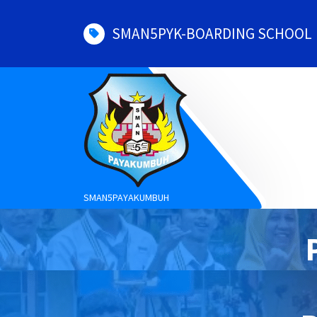
Skip
to
SMAN5PYK-BOARDING SCHOOL
content
SMAN5PAYAKUMBUH