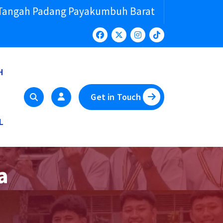
 Tangah Padang Payakumbuh Barat
H
Get in Touch
L
a