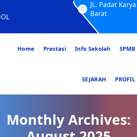
JL. Padat Kar
Barat
OOL
Home
Prestasi
Info Sekolah
SPMB
SEJARAH
PROFIL
Monthly Archives:
August 2025