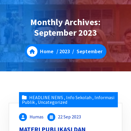
Monthly Archives:
September 2023
Home
/
2023
/
September
HEADLINE NEWS
,
Info Sekolah
,
Informasi
Publik
,
Uncategorized
Humas
22 Sep 2023
MATERI PUBLIKASI DAN