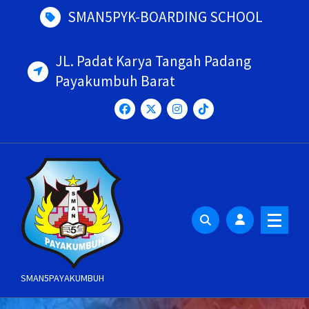
Skip
SMAN5PYK-BOARDING SCHOOL
to
content
JL. Padat Karya Tangah Padang
Payakumbuh Barat
SMAN5PAYAKUMBUH