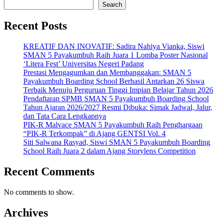
Search
Recent Posts
KREATIF DAN INOVATIF: Sadira Nahiya Vianka, Siswi
SMAN 5 Payakumbuh Raih Juara 1 Lomba Poster Nasional
‘Litera Fest’ Universitas Negeri Padang
Prestasi Mengagumkan dan Membanggakan: SMAN 5
Payakumbuh Boarding School Berhasil Antarkan 26 Siswa
Terbaik Menuju Perguruan Tinggi Impian Belajar Tahun 2026
Pendaftaran SPMB SMAN 5 Payakumbuh Boarding School
Tahun Ajaran 2026/2027 Resmi Dibuka: Simak Jadwal, Jalur,
dan Tata Cara Lengkapnya
PIK-R Malvace SMAN 5 Payakumbuh Raih Penghargaan
“PIK-R Terkompak” di Ajang GENTSI Vol. 4
Siti Salwana Rasyad, Siswi SMAN 5 Payakumbuh Boarding
School Raih Juara 2 dalam Ajang Storylens Competition
Recent Comments
No comments to show.
Archives