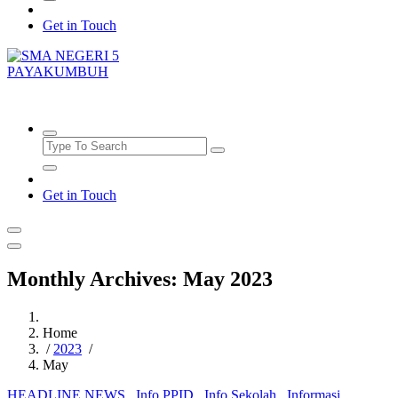
Get in Touch
SMAN5PAYAKUMBUH
Get in Touch
Monthly Archives: May 2023
Home
/
2023
/
May
HEADLINE NEWS
,
Info PPID
,
Info Sekolah
,
Informasi
,