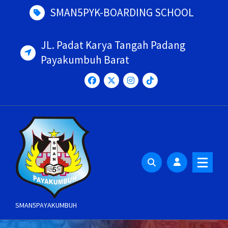
Skip
SMAN5PYK-BOARDING SCHOOL
to
content
JL. Padat Karya Tangah Padang
Payakumbuh Barat
SMAN5PAYAKUMBUH