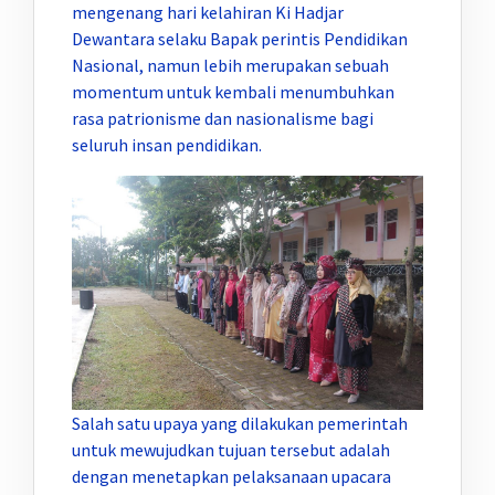
mengenang hari kelahiran Ki Hadjar
Dewantara selaku Bapak perintis Pendidikan
Nasional, namun lebih merupakan sebuah
momentum untuk kembali menumbuhkan
rasa patrionisme dan nasionalisme bagi
seluruh insan pendidikan.
Salah satu upaya yang dilakukan pemerintah
untuk mewujudkan tujuan tersebut adalah
dengan menetapkan pelaksanaan upacara