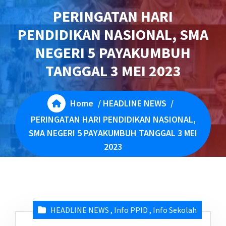
PERINGATAN HARI
PENDIDIKAN NASIONAL, SMA
NEGERI 5 PAYAKUMBUH
TANGGAL 3 MEI 2023
Home
/
HEADLINE NEWS
/
PERINGATAN HARI PENDIDIKAN NASIONAL,
SMA NEGERI 5 PAYAKUMBUH TANGGAL 3 MEI
2023
HEADLINE NEWS
,
Info PPID
,
Info Sekolah