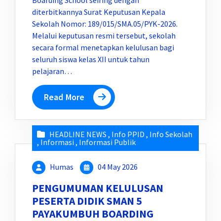
diterbitkannya Surat Keputusan Kepala
Sekolah Nomor: 189/015/SMA.05/PYK-2026.
Melalui keputusan resmi tersebut, sekolah
secara formal menetapkan kelulusan bagi
seluruh siswa kelas XII untuk tahun
pelajaran…
Read More
HEADLINE NEWS
,
Info PPID
,
Info Sekolah
,
Informasi
,
Informasi Publik
Humas
04 May 2026
PENGUMUMAN KELULUSAN
PESERTA DIDIK SMAN 5
PAYAKUMBUH BOARDING