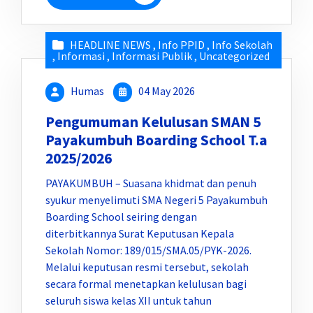
HEADLINE NEWS
,
Info PPID
,
Info Sekolah
,
Informasi
,
Informasi Publik
,
Uncategorized
Humas
04 May 2026
Pengumuman Kelulusan SMAN 5
Payakumbuh Boarding School T.a
2025/2026
PAYAKUMBUH – Suasana khidmat dan penuh
syukur menyelimuti SMA Negeri 5 Payakumbuh
Boarding School seiring dengan
diterbitkannya Surat Keputusan Kepala
Sekolah Nomor: 189/015/SMA.05/PYK-2026.
Melalui keputusan resmi tersebut, sekolah
secara formal menetapkan kelulusan bagi
seluruh siswa kelas XII untuk tahun