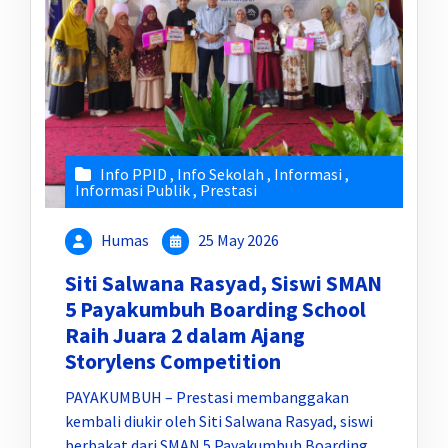
Info PPID
,
Info Sekolah
,
Informasi
,
Informasi Publik
,
Prestasi
Humas
25 May 2026
Siti Salwana Rasyad, Siswi SMAN
5 Payakumbuh Boarding School
Raih Juara 2 dalam Ajang
Storylens Competition
PAYAKUMBUH – Prestasi membanggakan
kembali diukir oleh Siti Salwana Rasyad, siswi
berbakat dari SMAN 5 Payakumbuh Boarding