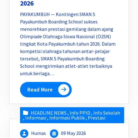
2026
PAYAKUMBUH — Kontingen SMAN 5
Payakumbuh Boarding School sukses
menorehkan prestasi gemilang dalam ajang
Olimpiade Olahraga Siswa Nasional (O2SN)
tingkat Kota Payakumbuh tahun 2026. Dalam
kompetisi olahraga tahunan antar-pelajar
tersebut, SMAN 5 Payakumbuh Boarding
School mengirimkan atlet-atlet terbaiknya
untuk berlaga…
Read More
HEADLINE NEWS
,
Info PPID
,
Info Sekolah
,
Informasi
,
Informasi Publik
,
Prestasi
Humas
09 May 2026