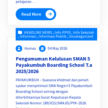
pelajaran…
Read More
HEADLINE NEWS
,
Info PPID
,
Info Sekolah
,
Informasi
,
Informasi Publik
,
Uncategorized
Humas
04 May 2026
Pengumuman Kelulusan SMAN 5
Payakumbuh Boarding School T.a
2025/2026
PAYAKUMBUH – Suasana khidmat dan penuh
syukur menyelimuti SMA Negeri 5 Payakumbuh
Boarding School seiring dengan
diterbitkannya Surat Keputusan Kepala
Sekolah Nomor: 189/015/SMA.05/PYK-2026.