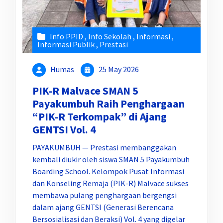
Info PPID
,
Info Sekolah
,
Informasi
,
Informasi Publik
,
Prestasi
Humas
25 May 2026
PIK-R Malvace SMAN 5
Payakumbuh Raih Penghargaan
“PIK-R Terkompak” di Ajang
GENTSI Vol. 4
PAYAKUMBUH — Prestasi membanggakan
kembali diukir oleh siswa SMAN 5 Payakumbuh
Boarding School. Kelompok Pusat Informasi
dan Konseling Remaja (PIK-R) Malvace sukses
membawa pulang penghargaan bergengsi
dalam ajang GENTSI (Generasi Berencana
Bersosialisasi dan Beraksi) Vol. 4 yang digelar