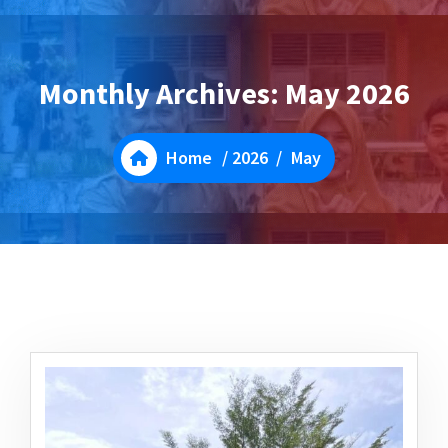
Monthly Archives: May 2026
Home
/
2026
/
May