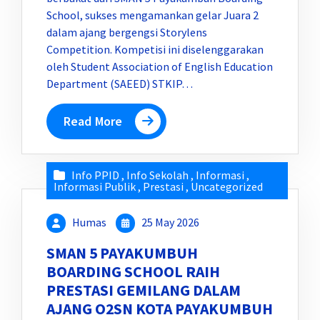
School, sukses mengamankan gelar Juara 2
dalam ajang bergengsi Storylens
Competition. Kompetisi ini diselenggarakan
oleh Student Association of English Education
Department (SAEED) STKIP…
Read More
Info PPID
,
Info Sekolah
,
Informasi
,
Informasi Publik
,
Prestasi
,
Uncategorized
Humas
25 May 2026
SMAN 5 PAYAKUMBUH
BOARDING SCHOOL RAIH
PRESTASI GEMILANG DALAM
AJANG O2SN KOTA PAYAKUMBUH