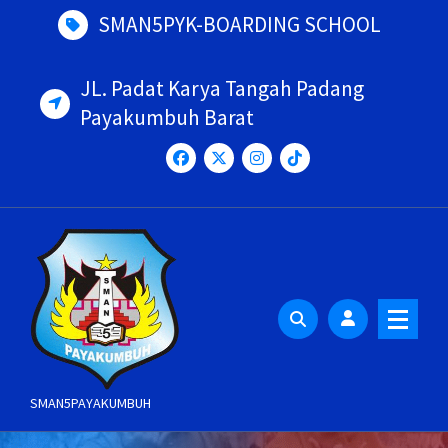
Skip
SMAN5PYK-BOARDING SCHOOL
to
content
JL. Padat Karya Tangah Padang
Payakumbuh Barat
SMAN5PAYAKUMBUH