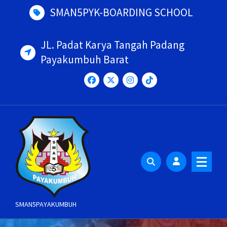
Skip
SMAN5PYK-BOARDING SCHOOL
to
content
JL. Padat Karya Tangah Padang
Payakumbuh Barat
SMAN5PAYAKUMBUH