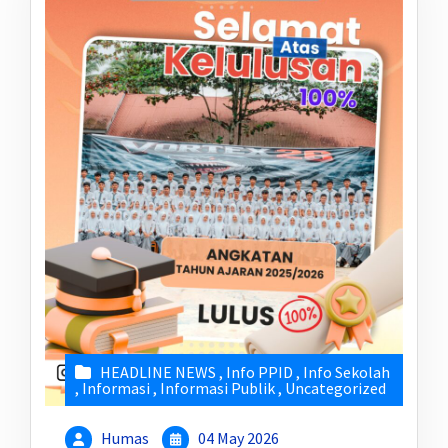
HEADLINE NEWS
,
Info PPID
,
Info Sekolah
,
Informasi
,
Informasi Publik
,
Uncategorized
Humas
04 May 2026