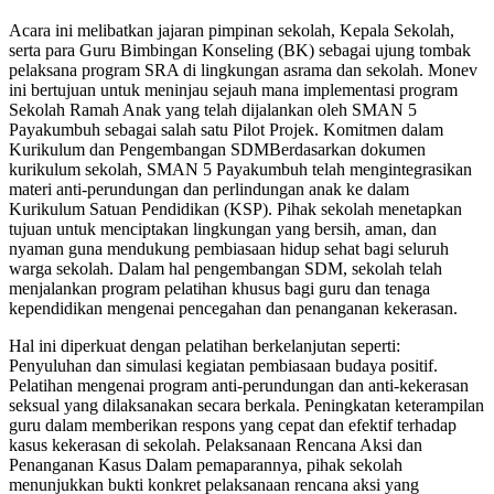
Acara ini melibatkan jajaran pimpinan sekolah, Kepala Sekolah,
serta para Guru Bimbingan Konseling (BK) sebagai ujung tombak
pelaksana program SRA di lingkungan asrama dan sekolah. Monev
ini bertujuan untuk meninjau sejauh mana implementasi program
Sekolah Ramah Anak yang telah dijalankan oleh SMAN 5
Payakumbuh sebagai salah satu Pilot Projek. Komitmen dalam
Kurikulum dan Pengembangan SDMBerdasarkan dokumen
kurikulum sekolah, SMAN 5 Payakumbuh telah mengintegrasikan
materi anti-perundungan dan perlindungan anak ke dalam
Kurikulum Satuan Pendidikan (KSP). Pihak sekolah menetapkan
tujuan untuk menciptakan lingkungan yang bersih, aman, dan
nyaman guna mendukung pembiasaan hidup sehat bagi seluruh
warga sekolah. Dalam hal pengembangan SDM, sekolah telah
menjalankan program pelatihan khusus bagi guru dan tenaga
kependidikan mengenai pencegahan dan penanganan kekerasan.
Hal ini diperkuat dengan pelatihan berkelanjutan seperti:
Penyuluhan dan simulasi kegiatan pembiasaan budaya positif.
Pelatihan mengenai program anti-perundungan dan anti-kekerasan
seksual yang dilaksanakan secara berkala. Peningkatan keterampilan
guru dalam memberikan respons yang cepat dan efektif terhadap
kasus kekerasan di sekolah. Pelaksanaan Rencana Aksi dan
Penanganan Kasus Dalam pemaparannya, pihak sekolah
menunjukkan bukti konkret pelaksanaan rencana aksi yang