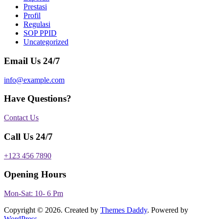
Prestasi
Profil
Regulasi
SOP PPID
Uncategorized
Email Us 24/7
info@example.com
Have Questions?
Contact Us
Call Us 24/7
+123 456 7890
Opening Hours
Mon-Sat: 10- 6 Pm
Copyright © 2026. Created by
Themes Daddy
. Powered by
WordPress
.