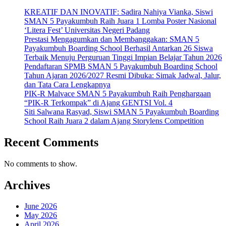
KREATIF DAN INOVATIF: Sadira Nahiya Vianka, Siswi
SMAN 5 Payakumbuh Raih Juara 1 Lomba Poster Nasional
‘Litera Fest’ Universitas Negeri Padang
Prestasi Mengagumkan dan Membanggakan: SMAN 5
Payakumbuh Boarding School Berhasil Antarkan 26 Siswa
Terbaik Menuju Perguruan Tinggi Impian Belajar Tahun 2026
Pendaftaran SPMB SMAN 5 Payakumbuh Boarding School
Tahun Ajaran 2026/2027 Resmi Dibuka: Simak Jadwal, Jalur,
dan Tata Cara Lengkapnya
PIK-R Malvace SMAN 5 Payakumbuh Raih Penghargaan
“PIK-R Terkompak” di Ajang GENTSI Vol. 4
Siti Salwana Rasyad, Siswi SMAN 5 Payakumbuh Boarding
School Raih Juara 2 dalam Ajang Storylens Competition
Recent Comments
No comments to show.
Archives
June 2026
May 2026
April 2026