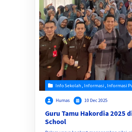
Info Sekolah
,
Informasi
,
Informasi P
Humas
10 Dec 2025
Guru Tamu Hakordia 2025 
School