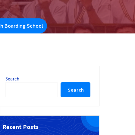
h Boarding School
Search
Search
Recent Posts