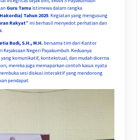
ai integritas sejak dini, SMAN 5 Payakumbuh
tan
Guru Tamu
istimewa dalam rangka
(Hakordia) Tahun 2025
. Kegiatan yang mengusung
uran Rakyat”
ini berhasil menyedot perhatian dan
k.
etia Budi, S.H., M.H.
bersama tim dari Kantor
ri Kejaksaan Negeri Payakumbuh. Keduanya
ang komunikatif, kontekstual, dan mudah dicerna
teori, mereka juga memaparkan contoh kasus nyata
 membuka sesi diskusi interaktif yang mendorong
ikan pendapat.