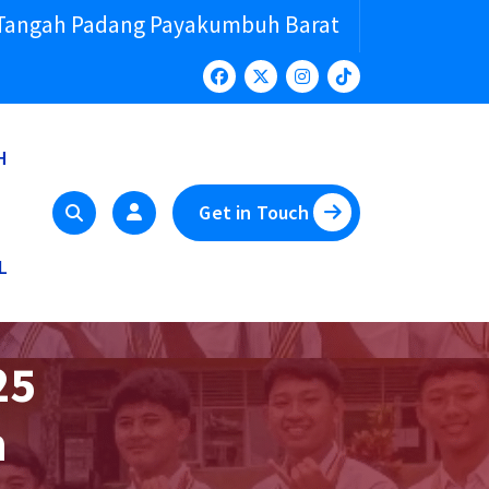
 Tangah Padang Payakumbuh Barat
H
Get in Touch
L
25
h