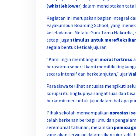
(
whistleblower
) dalam menciptakan tata k
Kegiatan ini merupakan bagian integral da
Payakumbuh Boarding School, yang meneka
keteladanan. Melalui Guru Tamu Hakordia, 
tetapi juga
stimulus untuk merefleksikan p
segala bentuk ketidakjujuran.
“Kami ingin membangun
moral fortress
a
berasrama seperti kami memiliki lingkunga
secara intensif dan berkelanjutan,” ujar
Wak
Para siswa terlihat antusias mengikuti selu
korupsi itu lingkupnya sangat luas dan bisa 
berkomitmen untuk jujur dalam hal apa pun,
Pihak sekolah menyampaikan
apresiasi s
telah berkenan berbagi ilmu dan pengalama
seremonial tahunan, melainkan
pemicu ge
yang akan terwujud dalam sikap jujur, adil