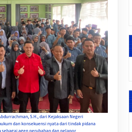
Abdurrachman, S.H., dari Kejaksaan Negeri
kum dan konsekuensi nyata dari tindak pidana
a sebagai agen perubahan dan pelapor