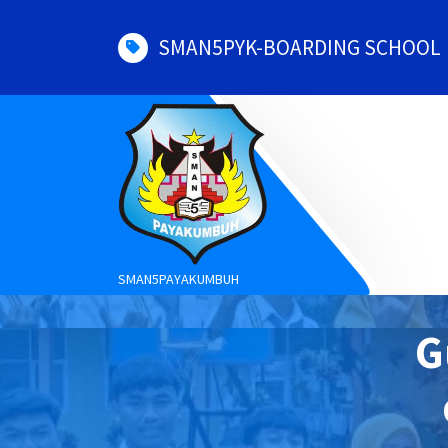
Skip
to
SMAN5PYK-BOARDING SCHOOL
content
SMAN5PAYAKUMBUH
G