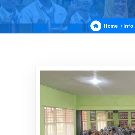
Home
/
Info