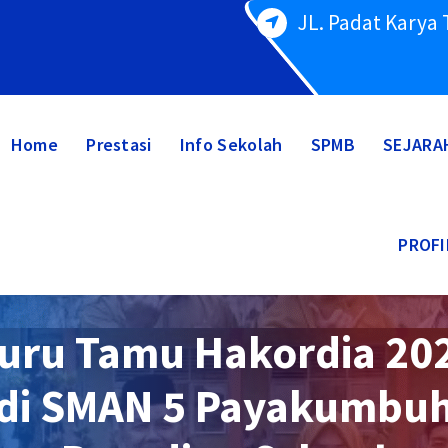
JL. Padat Karya
Home
Prestasi
Info Sekolah
SPMB
SEJARA
PROFI
uru Tamu Hakordia 20
di SMAN 5 Payakumbu