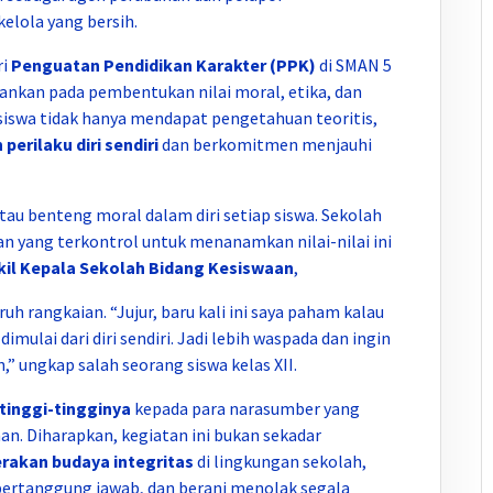
elola yang bersih.
ri
Penguatan Pendidikan Karakter (PPK)
di SMAN 5
nkan pada pembentukan nilai moral, etika, dan
siswa tidak hanya mendapat pengetahuan teoritis,
erilaku diri sendiri
dan berkomitmen menjauhi
tau benteng moral dalam diri setiap siswa. Sekolah
n yang terkontrol untuk menanamkan nilai-nilai ini
il Kepala Sekolah Bidang Kesiswaan
,
ruh rangkaian. “Jujur, baru kali ini saya paham kalau
dimulai dari diri sendiri. Jadi lebih waspada dan ingin
” ungkap salah seorang siswa kelas XII.
etinggi-tingginya
kepada para narasumber yang
n. Diharapkan, kegiatan ini bukan sekadar
rakan budaya integritas
di lingkungan sekolah,
, bertanggung jawab, dan berani menolak segala