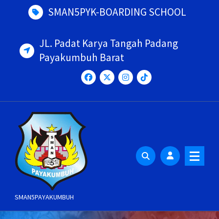
Skip
SMAN5PYK-BOARDING SCHOOL
to
content
JL. Padat Karya Tangah Padang
Payakumbuh Barat
SMAN5PAYAKUMBUH