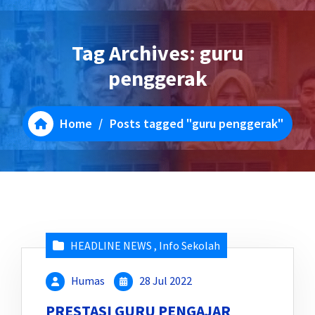
Tag Archives: guru
penggerak
Home
/
Posts tagged "guru penggerak"
HEADLINE NEWS
,
Info Sekolah
Humas
28 Jul 2022
PRESTASI GURU PENGAJAR