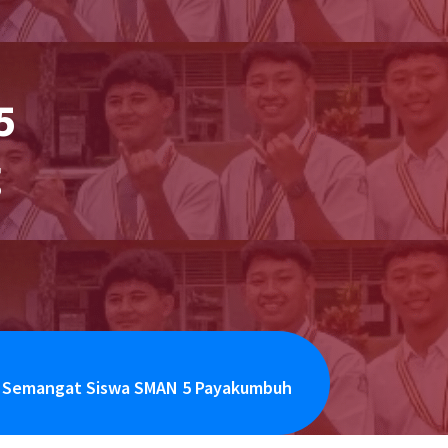
5
g
m
ar Semangat Siswa SMAN 5 Payakumbuh