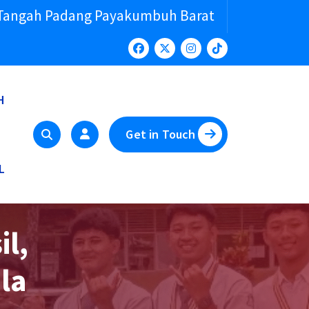
 Tangah Padang Payakumbuh Barat
H
Get in Touch
L
l,
la