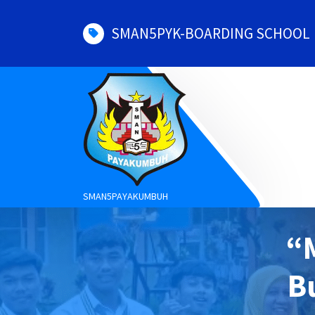
Skip
to
SMAN5PYK-BOARDING SCHOOL
content
SMAN5PAYAKUMBUH
“
B