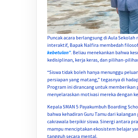
Puncak acara berlangsung di Aula Sekolah 
interaktif, Bapak Nalfira membedah filosof
kebetulan”
. Beliau menekankan bahwa kes
kedisiplinan, kerja keras, dan pilihan-piliha
“Siswa tidak boleh hanya menunggu peluan
persiapan yang matang,” tegasnya di hada
Program ini dirancang untuk memberikan pe
menyelaraskan motivasi mereka dengan ke
Kepala SMAN 5 Payakumbuh Boarding School
bahwa kehadiran Guru Tamu dari kalangan
cakrawala berpikir siswa. Sinergi antara pr
mampu menciptakan ekosistem belajar yang
tangguh secara mental.