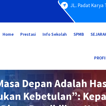
JL. Padat Karya
Home
Prestasi
Info Sekolah
SPMB
SEJARA
PROFI
Masa Depan Adalah Hasi
ukan Kebetulan”: Kepa