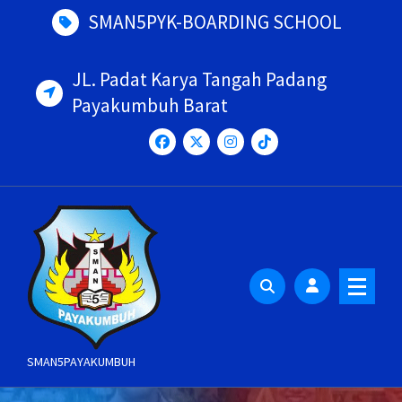
Skip
SMAN5PYK-BOARDING SCHOOL
to
content
JL. Padat Karya Tangah Padang
Payakumbuh Barat
SMAN5PAYAKUMBUH