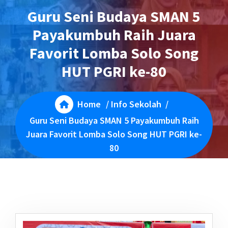
Guru Seni Budaya SMAN 5
Payakumbuh Raih Juara
Favorit Lomba Solo Song
HUT PGRI ke-80
Home
/
Info Sekolah
/
Guru Seni Budaya SMAN 5 Payakumbuh Raih
Juara Favorit Lomba Solo Song HUT PGRI ke-
80