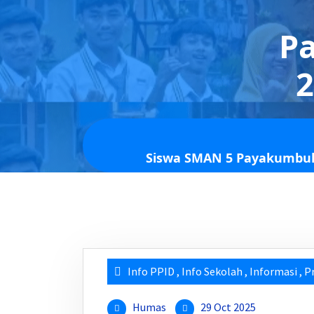
P
2
Siswa SMAN 5 Payakumbuh 
Info PPID
,
Info Sekolah
,
Informasi
,
P
Humas
29 Oct 2025