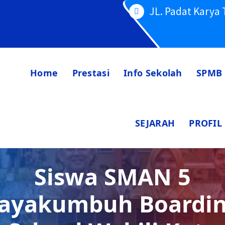
JL. Padat Karya
Home
Prestasi
Info Sekolah
SPMB
SEJARAH
PROFIL
Siswa SMAN 5
ayakumbuh Boardi