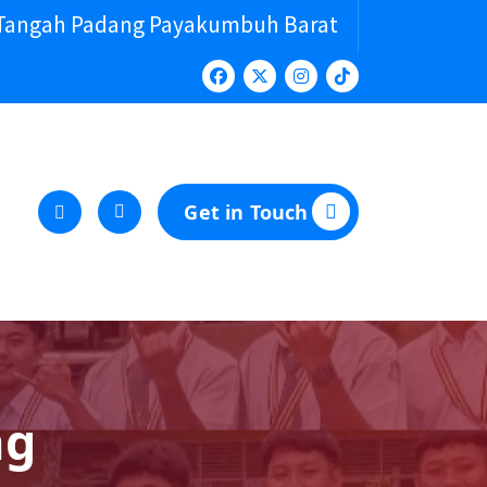
 Tangah Padang Payakumbuh Barat
Get in Touch
ng