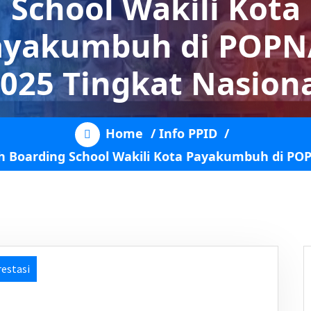
School Wakili Kota
ayakumbuh di POPN
025 Tingkat Nasion
Home
/
Info PPID
/
Boarding School Wakili Kota Payakumbuh di POP
restasi