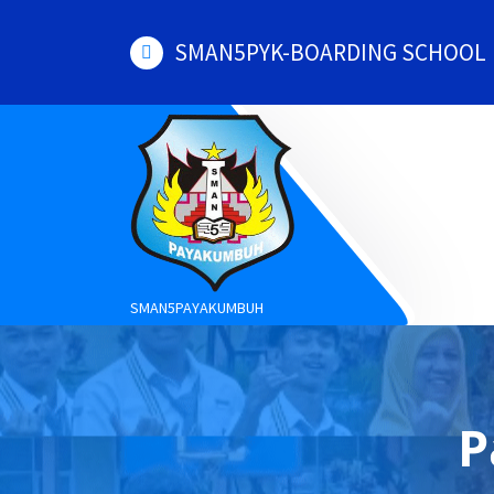
Skip
to
SMAN5PYK-BOARDING SCHOOL
content
SMAN5PAYAKUMBUH
P