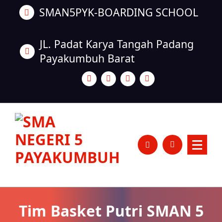
Skip
SMAN5PYK-BOARDING SCHOOL
to
content
JL. Padat Karya Tangah Padang
Payakumbuh Barat
SMAN5PAYAKUMBUH
Tim Basket Putri SMAN 5