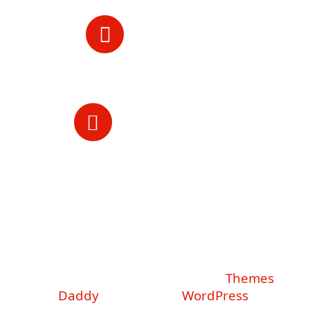
Call Us 24/7
+123 456 7890
Opening Hours
Mon-Sat: 10- 6 Pm
Copyright © 2026. Created by
Themes
Daddy
. Powered by
WordPress
.