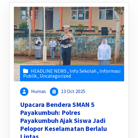
HEADLINE NEWS
,
Info Sekolah
,
Informasi
Publik
,
Uncategorized
Humas
13 Oct 2025
Upacara Bendera SMAN 5
Payakumbuh: Polres
Payakumbuh Ajak Siswa Jadi
Pelopor Keselamatan Berlalu
Lintas