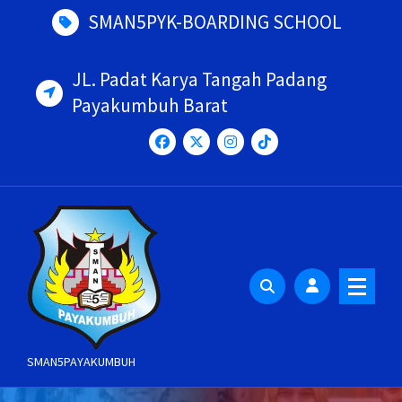
Skip
SMAN5PYK-BOARDING SCHOOL
to
content
JL. Padat Karya Tangah Padang
Payakumbuh Barat
SMAN5PAYAKUMBUH