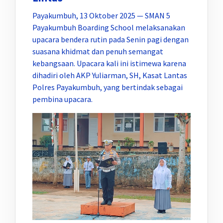
Payakumbuh, 13 Oktober 2025 — SMAN 5
Payakumbuh Boarding School melaksanakan
upacara bendera rutin pada Senin pagi dengan
suasana khidmat dan penuh semangat
kebangsaan. Upacara kali ini istimewa karena
dihadiri oleh AKP Yuliarman, SH, Kasat Lantas
Polres Payakumbuh, yang bertindak sebagai
pembina upacara.