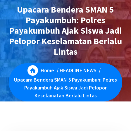
Upacara Bendera SMAN 5
Payakumbuh: Polres
Payakumbuh Ajak Siswa Jadi
Pelopor Keselamatan Berlalu
Lintas
Home
/
HEADLINE NEWS
/
Upacara Bendera SMAN 5 Payakumbuh: Polres
Payakumbuh Ajak Siswa Jadi Pelopor
Keselamatan Berlalu Lintas