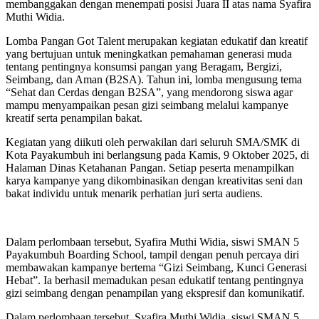
membanggakan dengan menempati posisi Juara II atas nama Syafira
Muthi Widia.
Lomba Pangan Got Talent merupakan kegiatan edukatif dan kreatif
yang bertujuan untuk meningkatkan pemahaman generasi muda
tentang pentingnya konsumsi pangan yang Beragam, Bergizi,
Seimbang, dan Aman (B2SA). Tahun ini, lomba mengusung tema
“Sehat dan Cerdas dengan B2SA”, yang mendorong siswa agar
mampu menyampaikan pesan gizi seimbang melalui kampanye
kreatif serta penampilan bakat.
Kegiatan yang diikuti oleh perwakilan dari seluruh SMA/SMK di
Kota Payakumbuh ini berlangsung pada Kamis, 9 Oktober 2025, di
Halaman Dinas Ketahanan Pangan. Setiap peserta menampilkan
karya kampanye yang dikombinasikan dengan kreativitas seni dan
bakat individu untuk menarik perhatian juri serta audiens.
Dalam perlombaan tersebut, Syafira Muthi Widia, siswi SMAN 5
Payakumbuh Boarding School, tampil dengan penuh percaya diri
membawakan kampanye bertema “Gizi Seimbang, Kunci Generasi
Hebat”. Ia berhasil memadukan pesan edukatif tentang pentingnya
gizi seimbang dengan penampilan yang ekspresif dan komunikatif.
Dalam perlombaan tersebut, Syafira Muthi Widia, siswi SMAN 5