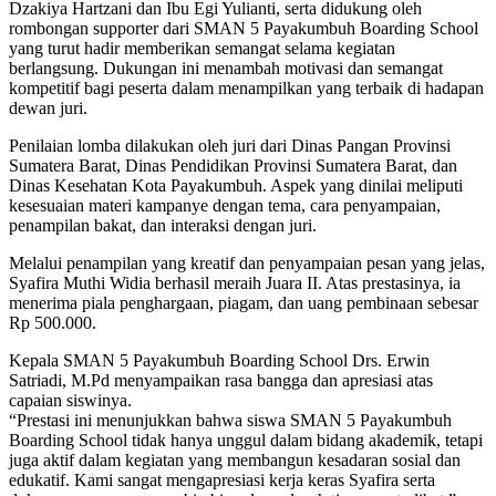
Dzakiya Hartzani dan Ibu Egi Yulianti, serta didukung oleh
rombongan supporter dari SMAN 5 Payakumbuh Boarding School
yang turut hadir memberikan semangat selama kegiatan
berlangsung. Dukungan ini menambah motivasi dan semangat
kompetitif bagi peserta dalam menampilkan yang terbaik di hadapan
dewan juri.
Penilaian lomba dilakukan oleh juri dari Dinas Pangan Provinsi
Sumatera Barat, Dinas Pendidikan Provinsi Sumatera Barat, dan
Dinas Kesehatan Kota Payakumbuh. Aspek yang dinilai meliputi
kesesuaian materi kampanye dengan tema, cara penyampaian,
penampilan bakat, dan interaksi dengan juri.
Melalui penampilan yang kreatif dan penyampaian pesan yang jelas,
Syafira Muthi Widia berhasil meraih Juara II. Atas prestasinya, ia
menerima piala penghargaan, piagam, dan uang pembinaan sebesar
Rp 500.000.
Kepala SMAN 5 Payakumbuh Boarding School Drs. Erwin
Satriadi, M.Pd menyampaikan rasa bangga dan apresiasi atas
capaian siswinya.
“Prestasi ini menunjukkan bahwa siswa SMAN 5 Payakumbuh
Boarding School tidak hanya unggul dalam bidang akademik, tetapi
juga aktif dalam kegiatan yang membangun kesadaran sosial dan
edukatif. Kami sangat mengapresiasi kerja keras Syafira serta