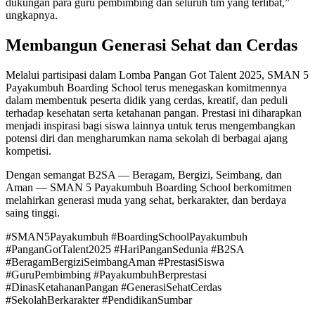
dukungan para guru pembimbing dan seluruh tim yang terlibat,”
ungkapnya.
Membangun Generasi Sehat dan Cerdas
Melalui partisipasi dalam Lomba Pangan Got Talent 2025, SMAN 5
Payakumbuh Boarding School terus menegaskan komitmennya
dalam membentuk peserta didik yang cerdas, kreatif, dan peduli
terhadap kesehatan serta ketahanan pangan. Prestasi ini diharapkan
menjadi inspirasi bagi siswa lainnya untuk terus mengembangkan
potensi diri dan mengharumkan nama sekolah di berbagai ajang
kompetisi.
Dengan semangat B2SA — Beragam, Bergizi, Seimbang, dan
Aman — SMAN 5 Payakumbuh Boarding School berkomitmen
melahirkan generasi muda yang sehat, berkarakter, dan berdaya
saing tinggi.
#SMAN5Payakumbuh #BoardingSchoolPayakumbuh
#PanganGotTalent2025 #HariPanganSedunia #B2SA
#BeragamBergiziSeimbangAman #PrestasiSiswa
#GuruPembimbing #PayakumbuhBerprestasi
#DinasKetahananPangan #GenerasiSehatCerdas
#SekolahBerkarakter #PendidikanSumbar