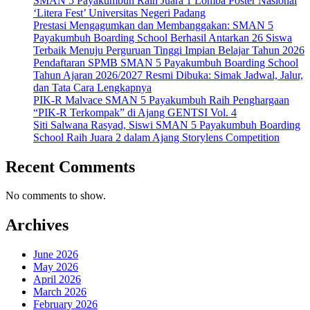
SMAN 5 Payakumbuh Raih Juara 1 Lomba Poster Nasional
‘Litera Fest’ Universitas Negeri Padang
Prestasi Mengagumkan dan Membanggakan: SMAN 5
Payakumbuh Boarding School Berhasil Antarkan 26 Siswa
Terbaik Menuju Perguruan Tinggi Impian Belajar Tahun 2026
Pendaftaran SPMB SMAN 5 Payakumbuh Boarding School
Tahun Ajaran 2026/2027 Resmi Dibuka: Simak Jadwal, Jalur,
dan Tata Cara Lengkapnya
PIK-R Malvace SMAN 5 Payakumbuh Raih Penghargaan
“PIK-R Terkompak” di Ajang GENTSI Vol. 4
Siti Salwana Rasyad, Siswi SMAN 5 Payakumbuh Boarding
School Raih Juara 2 dalam Ajang Storylens Competition
Recent Comments
No comments to show.
Archives
June 2026
May 2026
April 2026
March 2026
February 2026