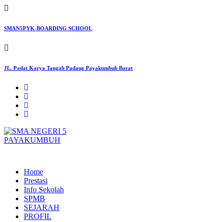
Skip
to
content
SMAN5PYK-BOARDING SCHOOL
JL. Padat Karya Tangah Padang Payakumbuh Barat
SMAN5PAYAKUMBUH
Home
Prestasi
Info Sekolah
SPMB
SEJARAH
PROFIL