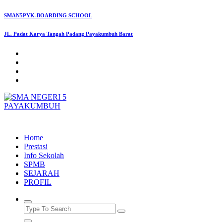
Skip
SMAN5PYK-BOARDING SCHOOL
to
content
JL. Padat Karya Tangah Padang Payakumbuh Barat
SMAN5PAYAKUMBUH
Home
Prestasi
Info Sekolah
SPMB
SEJARAH
PROFIL