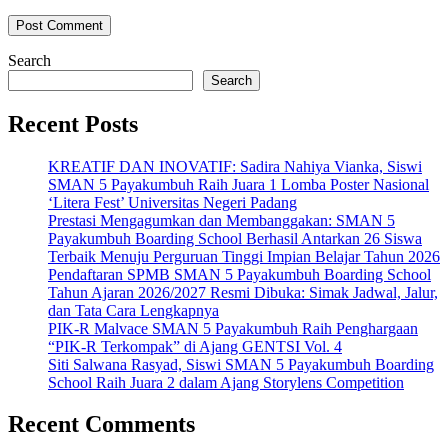
Search
Search
Recent Posts
KREATIF DAN INOVATIF: Sadira Nahiya Vianka, Siswi
SMAN 5 Payakumbuh Raih Juara 1 Lomba Poster Nasional
‘Litera Fest’ Universitas Negeri Padang
Prestasi Mengagumkan dan Membanggakan: SMAN 5
Payakumbuh Boarding School Berhasil Antarkan 26 Siswa
Terbaik Menuju Perguruan Tinggi Impian Belajar Tahun 2026
Pendaftaran SPMB SMAN 5 Payakumbuh Boarding School
Tahun Ajaran 2026/2027 Resmi Dibuka: Simak Jadwal, Jalur,
dan Tata Cara Lengkapnya
PIK-R Malvace SMAN 5 Payakumbuh Raih Penghargaan
“PIK-R Terkompak” di Ajang GENTSI Vol. 4
Siti Salwana Rasyad, Siswi SMAN 5 Payakumbuh Boarding
School Raih Juara 2 dalam Ajang Storylens Competition
Recent Comments