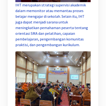
IHT merupakan strategi supervisi akademik
dalam memonitor atau memantau proses
belajar mengajar di sekolah. Selain itu, IHT
juga dapat menjadi sarana untuk
meningkatkan pemahaman peserta tentang
orientasi SMA dan pelatihan, capaian
pembelajaran, pengembangan komunitas
praktisi, dan pengembangan kurikulum.