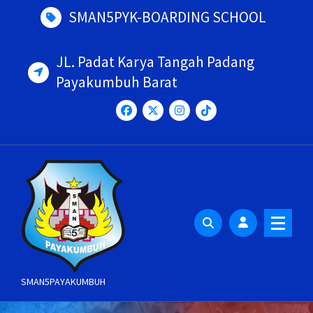
Skip
SMAN5PYK-BOARDING SCHOOL
to
content
JL. Padat Karya Tangah Padang
Payakumbuh Barat
SMAN5PAYAKUMBUH