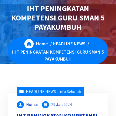
IHT PENINGKATAN
KOMPETENSI GURU SMAN 5
PAYAKUMBUH
Home
/
HEADLINE NEWS
/
IHT PENINGKATAN KOMPETENSI GURU SMAN 5
PAYAKUMBUH
HEADLINE NEWS
,
Info Sekolah
Humas
29 Jan 2024
IHT PENINGKATAN KOMPETENSI