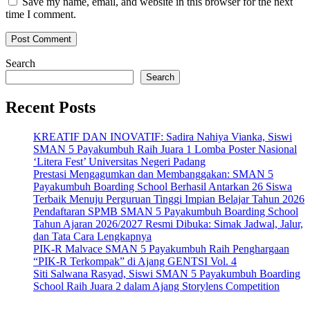
Save my name, email, and website in this browser for the next
time I comment.
Search
Search
Recent Posts
KREATIF DAN INOVATIF: Sadira Nahiya Vianka, Siswi
SMAN 5 Payakumbuh Raih Juara 1 Lomba Poster Nasional
‘Litera Fest’ Universitas Negeri Padang
Prestasi Mengagumkan dan Membanggakan: SMAN 5
Payakumbuh Boarding School Berhasil Antarkan 26 Siswa
Terbaik Menuju Perguruan Tinggi Impian Belajar Tahun 2026
Pendaftaran SPMB SMAN 5 Payakumbuh Boarding School
Tahun Ajaran 2026/2027 Resmi Dibuka: Simak Jadwal, Jalur,
dan Tata Cara Lengkapnya
PIK-R Malvace SMAN 5 Payakumbuh Raih Penghargaan
“PIK-R Terkompak” di Ajang GENTSI Vol. 4
Siti Salwana Rasyad, Siswi SMAN 5 Payakumbuh Boarding
School Raih Juara 2 dalam Ajang Storylens Competition