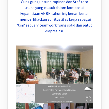
Guru-guru, unsur pimpinan dan Staf tata
usaha yang masuk dalam komposisi
kepanitiaan ANBK tahun ini, benar-benar
memperlihatkan spiritualitas kerja sebagai
‘tim’ sebuah ‘teamwork’ yang solid dan patut
diapresiasi.