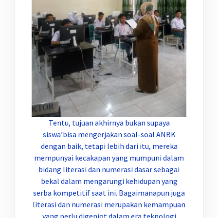
Tentu, tujuan akhirnya bukan supaya
siswa’bisa mengerjakan soal-soal ANBK
dengan baik, tetapi lebih dari itu, mereka
mempunyai kecakapan yang mumpuni dalam
bidang literasi dan numerasi dasar sebagai
bekal dalam mengarungi kehidupan yang
serba kompetitif saat ini. Bagaimanapun juga
literasi dan numerasi merupakan kemampuan
yang perlu digenjot dalam era teknologi