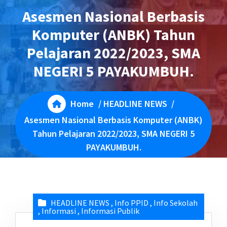
Asesmen Nasional Berbasis
Komputer (ANBK) Tahun
Pelajaran 2022/2023, SMA
NEGERI 5 PAYAKUMBUH.
Home
/
HEADLINE NEWS
/
Asesmen Nasional Berbasis Komputer (ANBK)
Tahun Pelajaran 2022/2023, SMA NEGERI 5
PAYAKUMBUH.
HEADLINE NEWS
,
Info PPID
,
Info Sekolah
,
Informasi
,
Informasi Publik