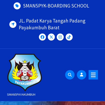
Skip
SMAN5PYK-BOARDING SCHOOL
to
content
JL. Padat Karya Tangah Padang
Payakumbuh Barat
SMAN5PAYAKUMBUH