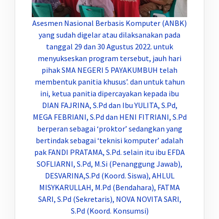
Asesmen Nasional Berbasis Komputer (ANBK)
yang sudah digelar atau dilaksanakan pada
tanggal 29 dan 30 Agustus 2022. untuk
menyukseskan program tersebut, jauh hari
pihak SMA NEGERI 5 PAYAKUMBUH telah
membentuk panitia khusus’. dan untuk tahun
ini, ketua panitia dipercayakan kepada ibu
DIAN FAJRINA, S.Pd dan Ibu YULITA, S.Pd,
MEGA FEBRIANI, S.Pd dan HENI FITRIANI, S.Pd
berperan sebagai ‘proktor’ sedangkan yang
bertindak sebagai ‘teknisi komputer’ adalah
pak FANDI PRATAMA, S.Pd. selain itu ibu EFDA
SOFLIARNI, S.Pd, M.Si (Penanggung Jawab),
DESVARINA,S.Pd (Koord. Siswa), AHLUL
MISYKARULLAH, M.Pd (Bendahara), FATMA
SARI, S.Pd (Sekretaris), NOVA NOVITA SARI,
S.Pd (Koord. Konsumsi)