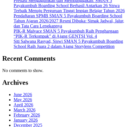
Prestasi Mengagumkan dan Membanggakan: SMAN 5
Payakumbuh Boarding School Berhasil Antarkan 26 Siswa
Terbaik Menuju Perguruan Tinggi Impian Belajar Tahun 2026
Pendaftaran SPMB SMAN 5 Payakumbuh Boarding School
Tahun Ajaran 2026/2027 Resmi Dibuka: Simak Jadwal, Jalur,
dan Tata Cara Lengkapnya
PIK-R Malvace SMAN 5 Payakumbuh Raih Penghargaan
“PIK-R Terkompak” di Ajang GENTSI Vol. 4
Siti Salwana Rasyad, Siswi SMAN 5 Payakumbuh Boarding
School Raih Juara 2 dalam Ajang Storylens Competition
Recent Comments
No comments to show.
Archives
June 2026
May 2026
April 2026
March 2026
February 2026
January 2026
December 2025