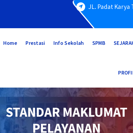
JL. Padat Karya
Home
Prestasi
Info Sekolah
SPMB
SEJARA
PROFI
STANDAR MAKLUMAT
PELAYANAN