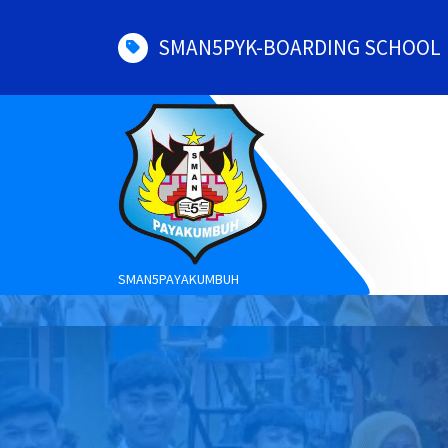
Skip
to
SMAN5PYK-BOARDING SCHOOL
content
SMAN5PAYAKUMBUH