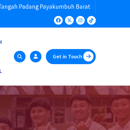
 Tangah Padang Payakumbuh Barat
H
Get in Touch
L