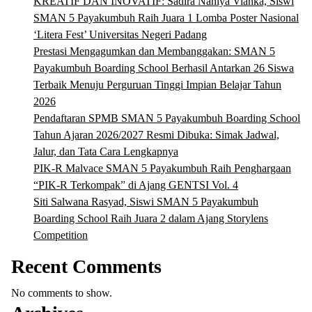
KREATIF DAN INOVATIF: Sadira Nahiya Vianka, Siswi
SMAN 5 Payakumbuh Raih Juara 1 Lomba Poster Nasional
‘Litera Fest’ Universitas Negeri Padang
Prestasi Mengagumkan dan Membanggakan: SMAN 5
Payakumbuh Boarding School Berhasil Antarkan 26 Siswa
Terbaik Menuju Perguruan Tinggi Impian Belajar Tahun
2026
Pendaftaran SPMB SMAN 5 Payakumbuh Boarding School
Tahun Ajaran 2026/2027 Resmi Dibuka: Simak Jadwal,
Jalur, dan Tata Cara Lengkapnya
PIK-R Malvace SMAN 5 Payakumbuh Raih Penghargaan
“PIK-R Terkompak” di Ajang GENTSI Vol. 4
Siti Salwana Rasyad, Siswi SMAN 5 Payakumbuh
Boarding School Raih Juara 2 dalam Ajang Storylens
Competition
Recent Comments
No comments to show.