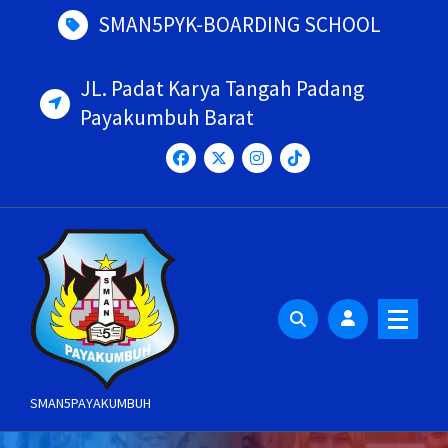
Skip
SMAN5PYK-BOARDING SCHOOL
to
content
JL. Padat Karya Tangah Padang
Payakumbuh Barat
SMAN5PAYAKUMBUH