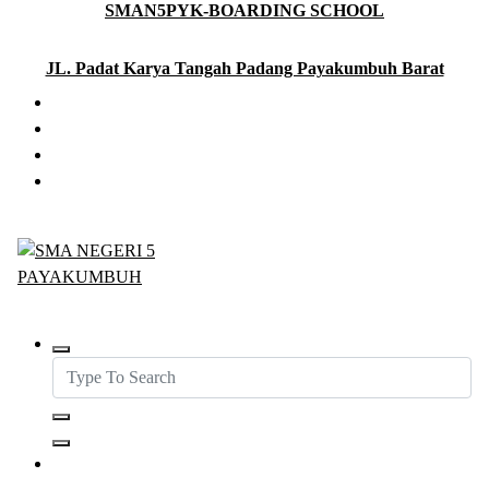
SMAN5PYK-BOARDING SCHOOL
Skip
to
content
JL. Padat Karya Tangah Padang Payakumbuh Barat
SMAN5PAYAKUMBUH