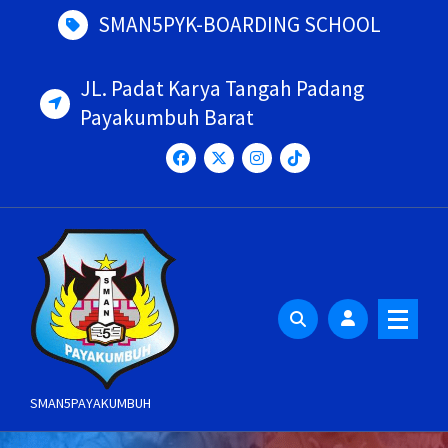
Skip
SMAN5PYK-BOARDING SCHOOL
to
content
JL. Padat Karya Tangah Padang
Payakumbuh Barat
SMAN5PAYAKUMBUH