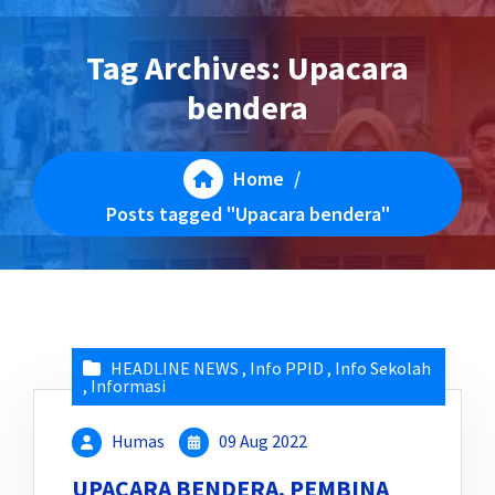
Tag Archives: Upacara
bendera
Home
/
Posts tagged "Upacara bendera"
HEADLINE NEWS
,
Info PPID
,
Info Sekolah
,
Informasi
Humas
09 Aug 2022
UPACARA BENDERA, PEMBINA