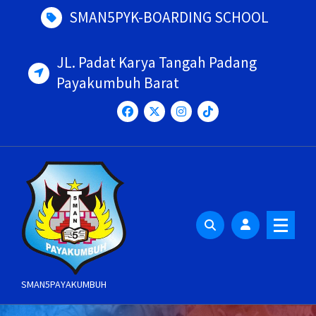
Skip
SMAN5PYK-BOARDING SCHOOL
to
content
JL. Padat Karya Tangah Padang
Payakumbuh Barat
SMAN5PAYAKUMBUH