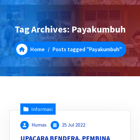
Tag Archives: Payakumbuh
Home
/
Posts tagged "Payakumbuh"
Informasi
Humas
25 Jul 2022
UPACARA BENDERA, PEMBINA