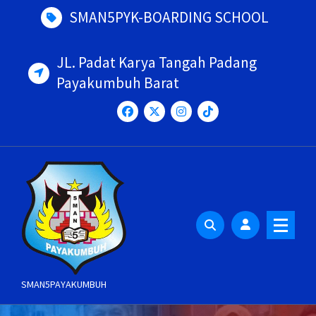
Skip
SMAN5PYK-BOARDING SCHOOL
to
content
JL. Padat Karya Tangah Padang
Payakumbuh Barat
SMAN5PAYAKUMBUH